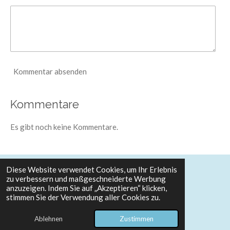
Kommentar absenden
Kommentare
Es gibt noch keine Kommentare.
Diese Website verwendet Cookies, um Ihr Erlebnis
zu verbessern und maßgeschneiderte Werbung
© 2025 Theatertotalbesteuert
Impressum
anzuzeigen. Indem Sie auf „Akzeptieren“ klicken,
Datenschutzerklärung
stimmen Sie der Verwendung aller Cookies zu.
Mit Unterstützung von
Webador
Ablehnen
Zustimmen