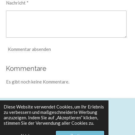
Nachricht *
Kommentar absenden
Kommentare
Es gibt noch keine Kommentare.
Diese Website verwendet Cookies, um Ihr Erlebnis
zu verbessern und maßgeschneiderte Werbung
© 2025 Theatertotalbesteuert
Impressum
anzuzeigen. Indem Sie auf „Akzeptieren“ klicken,
Datenschutzerklärung
stimmen Sie der Verwendung aller Cookies zu.
Mit Unterstützung von
Webador